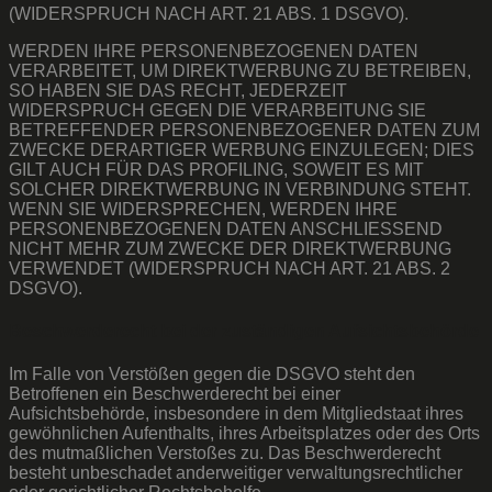
(WIDERSPRUCH NACH ART. 21 ABS. 1 DSGVO).
WERDEN IHRE PERSONENBEZOGENEN DATEN
VERARBEITET, UM DIREKTWERBUNG ZU BETREIBEN,
SO HABEN SIE DAS RECHT, JEDERZEIT
WIDERSPRUCH GEGEN DIE VERARBEITUNG SIE
BETREFFENDER PERSONENBEZOGENER DATEN ZUM
ZWECKE DERARTIGER WERBUNG EINZULEGEN; DIES
GILT AUCH FÜR DAS PROFILING, SOWEIT ES MIT
SOLCHER DIREKTWERBUNG IN VERBINDUNG STEHT.
WENN SIE WIDERSPRECHEN, WERDEN IHRE
PERSONENBEZOGENEN DATEN ANSCHLIESSEND
NICHT MEHR ZUM ZWECKE DER DIREKTWERBUNG
VERWENDET (WIDERSPRUCH NACH ART. 21 ABS. 2
DSGVO).
Beschwerde­recht bei der zuständigen Aufsichts­behörde
Im Falle von Verstößen gegen die DSGVO steht den
Betroffenen ein Beschwerderecht bei einer
Aufsichtsbehörde, insbesondere in dem Mitgliedstaat ihres
gewöhnlichen Aufenthalts, ihres Arbeitsplatzes oder des Orts
des mutmaßlichen Verstoßes zu. Das Beschwerderecht
besteht unbeschadet anderweitiger verwaltungsrechtlicher