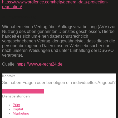
https://www.wordfence.com/help/general-data-protection-
regulation/
.
Auftragsverarbeitung
Wir haben einen Vertrag über Auftragsverarbeitung (AVV) zur
Nutzung des oben genannten Dienstes geschlossen. Hierbei
handelt es sich um einen datenschutzrechtlich
vorgeschriebenen Vertrag, der gewährleistet, dass dieser die
personenbezogenen Daten unserer Websitebesucher nur
nach unseren Weisungen und unter Einhaltung der DSGVO
verarbeitet.
Quelle:
https://www.e-recht24.de
Kontakt
Sie haben Fragen oder benötigen ein individuelles Angebot?
Dann geht's hier entlang!
Dienstleistungen
Print
Digital
Marketing