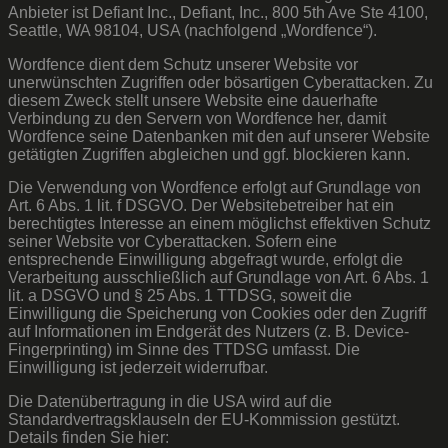
Anbieter ist Defiant Inc., Defiant, Inc., 800 5th Ave Ste 4100,
Seattle, WA 98104, USA (nachfolgend „Wordfence“).
Wordfence dient dem Schutz unserer Website vor
unerwünschten Zugriffen oder bösartigen Cyberattacken. Zu
diesem Zweck stellt unsere Website eine dauerhafte
Verbindung zu den Servern von Wordfence her, damit
Wordfence seine Datenbanken mit den auf unserer Website
getätigten Zugriffen abgleichen und ggf. blockieren kann.
Die Verwendung von Wordfence erfolgt auf Grundlage von
Art. 6 Abs. 1 lit. f DSGVO. Der Websitebetreiber hat ein
berechtigtes Interesse an einem möglichst effektiven Schutz
seiner Website vor Cyberattacken. Sofern eine
entsprechende Einwilligung abgefragt wurde, erfolgt die
Verarbeitung ausschließlich auf Grundlage von Art. 6 Abs. 1
lit. a DSGVO und § 25 Abs. 1 TTDSG, soweit die
Einwilligung die Speicherung von Cookies oder den Zugriff
auf Informationen im Endgerät des Nutzers (z. B. Device-
Fingerprinting) im Sinne des TTDSG umfasst. Die
Einwilligung ist jederzeit widerrufbar.
Die Datenübertragung in die USA wird auf die
Standardvertragsklauseln der EU-Kommission gestützt.
Details finden Sie hier: