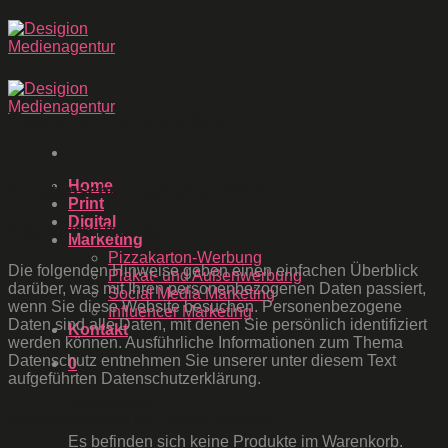
Zum
Inhalt
springen
Datenschutzerklärung
Home
1. Datenschutz auf einen Blick
Print
Digital
Allgemeine Hinweise
Marketing
Pizzakarton-Werbung
Die folgenden Hinweise geben einen einfachen Überblick
Plakat- und Außenwerbung
darüber, was mit Ihren personenbezogenen Daten passiert,
Social Media Marketing
wenn Sie diese Website besuchen. Personenbezogene
Influencer Marketing
Daten sind alle Daten, mit denen Sie persönlich identifiziert
Kontakt
werden können. Ausführliche Informationen zum Thema
Datenschutz entnehmen Sie unserer unter diesem Text
0
aufgeführten Datenschutzerklärung.
Warenkorb
Datenerfassung auf dieser Website
Es befinden sich keine Produkte im Warenkorb.