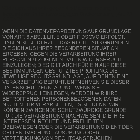
Widerspruchsrecht gegen die Datenerhebung in
besonderen Fällen sowie gegen Direktwerbung (Art. 21
DSGVO)
WENN DIE DATENVERARBEITUNG AUF GRUNDLAGE
VON ART. 6 ABS. 1 LIT. E ODER F DSGVO ERFOLGT,
HABEN SIE JEDERZEIT DAS RECHT, AUS GRÜNDEN,
DIE SICH AUS IHRER BESONDEREN SITUATION
ERGEBEN, GEGEN DIE VERARBEITUNG IHRER
PERSONENBEZOGENEN DATEN WIDERSPRUCH
EINZULEGEN; DIES GILT AUCH FÜR EIN AUF DIESE
BESTIMMUNGEN GESTÜTZTES PROFILING. DIE
JEWEILIGE RECHTSGRUNDLAGE, AUF DENEN EINE
VERARBEITUNG BERUHT, ENTNEHMEN SIE DIESER
DATENSCHUTZERKLÄRUNG. WENN SIE
WIDERSPRUCH EINLEGEN, WERDEN WIR IHRE
BETROFFENEN PERSONENBEZOGENEN DATEN
NICHT MEHR VERARBEITEN, ES SEI DENN, WIR
KÖNNEN ZWINGENDE SCHUTZWÜRDIGE GRÜNDE
FÜR DIE VERARBEITUNG NACHWEISEN, DIE IHRE
INTERESSEN, RECHTE UND FREIHEITEN
ÜBERWIEGEN ODER DIE VERARBEITUNG DIENT DER
GELTENDMACHUNG, AUSÜBUNG ODER
VERTEIDIGUNG VON RECHTSANSPRÜCHEN